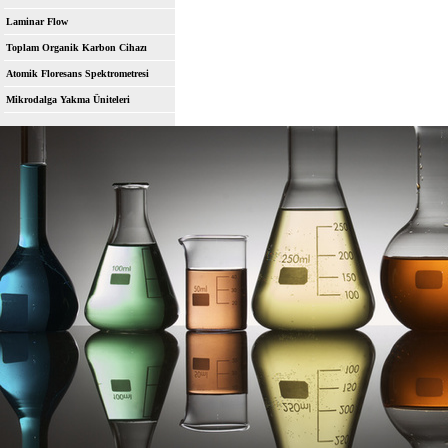
Laminar Flow
Toplam Organik Karbon Cihazı
Atomik Floresans Spektrometresi
Mikrodalga Yakma Üniteleri