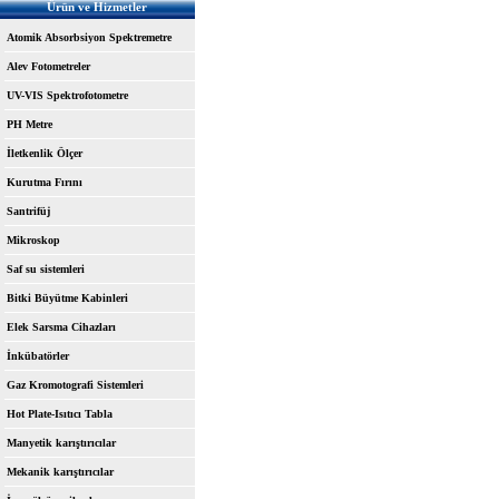
Ürün ve Hizmetler
Atomik Absorbsiyon Spektremetre
Alev Fotometreler
UV-VIS Spektrofotometre
PH Metre
İletkenlik Ölçer
Kurutma Fırını
Santrifüj
Mikroskop
Saf su sistemleri
Bitki Büyütme Kabinleri
Elek Sarsma Cihazları
İnkübatörler
Gaz Kromotografi Sistemleri
Hot Plate-Isıtıcı Tabla
Manyetik karıştırıcılar
Mekanik karıştırıcılar