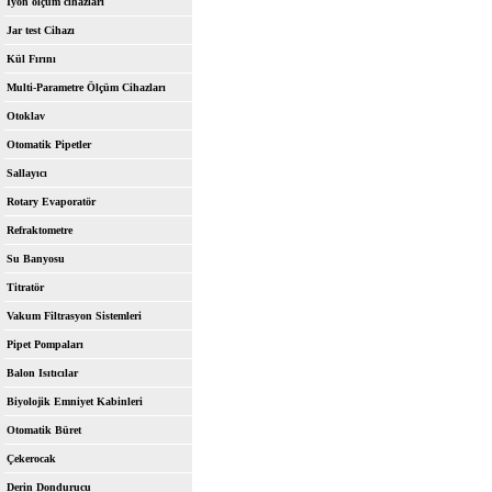
İyon ölçüm cihazları
Jar test Cihazı
Kül Fırını
Multi-Parametre Ölçüm Cihazları
Otoklav
Otomatik Pipetler
Sallayıcı
Rotary Evaporatör
Refraktometre
Su Banyosu
Titratör
Vakum Filtrasyon Sistemleri
Pipet Pompaları
Balon Isıtıcılar
Biyolojik Emniyet Kabinleri
Otomatik Büret
Çekerocak
Derin Dondurucu