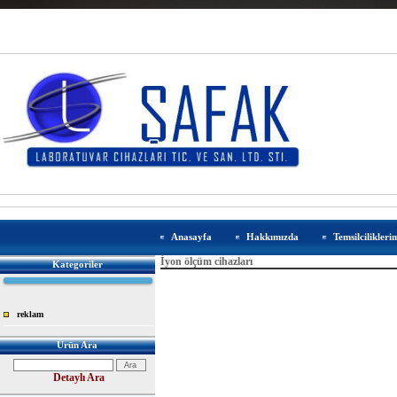
Anasayfa
Hakkımızda
Temsilcilikleri
İyon ölçüm cihazları
Kategoriler
reklam
Ürün Ara
Detaylı Ara