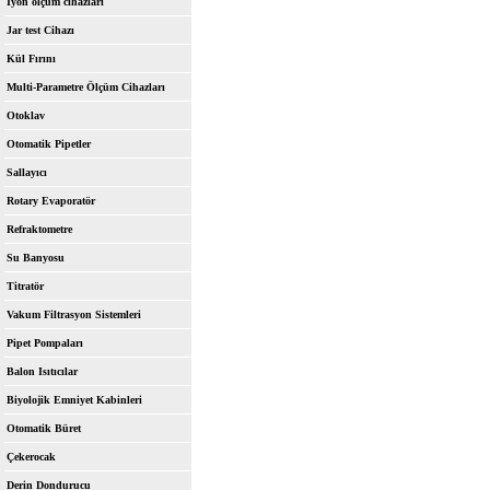
İyon ölçüm cihazları
Jar test Cihazı
Kül Fırını
Multi-Parametre Ölçüm Cihazları
Otoklav
Otomatik Pipetler
Sallayıcı
Rotary Evaporatör
Refraktometre
Su Banyosu
Titratör
Vakum Filtrasyon Sistemleri
Pipet Pompaları
Balon Isıtıcılar
Biyolojik Emniyet Kabinleri
Otomatik Büret
Çekerocak
Derin Dondurucu