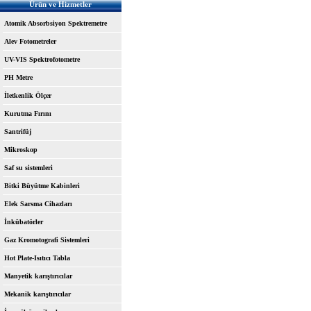
Ürün ve Hizmetler
Atomik Absorbsiyon Spektremetre
Alev Fotometreler
UV-VIS Spektrofotometre
PH Metre
İletkenlik Ölçer
Kurutma Fırını
Santrifüj
Mikroskop
Saf su sistemleri
Bitki Büyütme Kabinleri
Elek Sarsma Cihazları
İnkübatörler
Gaz Kromotografi Sistemleri
Hot Plate-Isıtıcı Tabla
Manyetik karıştırıcılar
Mekanik karıştırıcılar