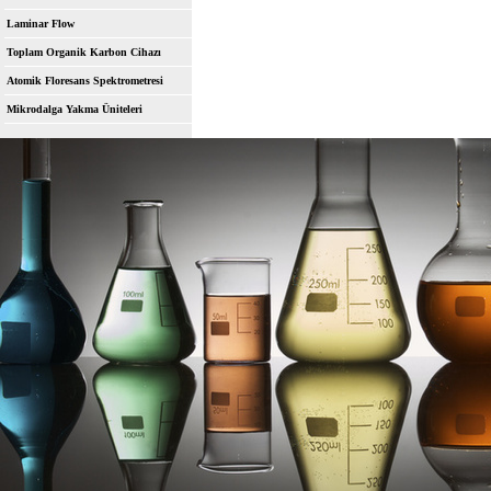
Laminar Flow
Toplam Organik Karbon Cihazı
Atomik Floresans Spektrometresi
Mikrodalga Yakma Üniteleri